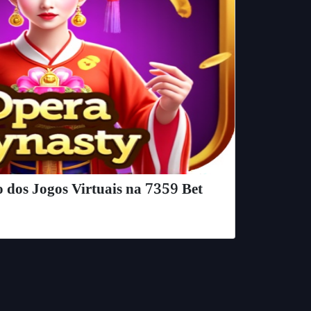
dos Jogos Virtuais na 7359 Bet