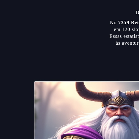
D
No
7359 Bet
em 120 slot
Essas estatís
às aventur