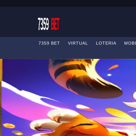
7359 BET
VIRTUAL
LOTERIA
MOB