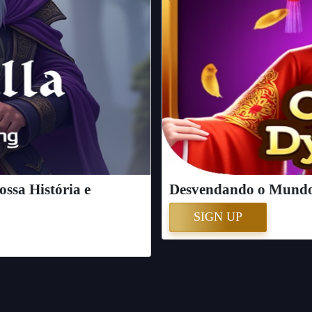
ssa História e
Desvendando o Mundo 
SIGN UP