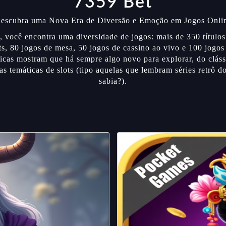
7359 Bet
escubra uma Nova Era de Diversão e Emoção em Jogos Onli
, você encontra uma diversidade de jogos: mais de 350 títulos
s, 80 jogos de mesa, 50 jogos de cassino ao vivo e 100 jogos
ticas mostram que há sempre algo novo para explorar, do clás
as temáticas de slots (tipo aquelas que lembram séries retrô d
sabia?).