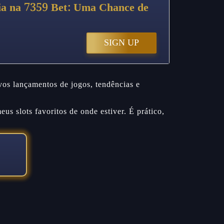
ia na 7359 Bet: Uma Chance de
SIGN UP
vos lançamentos de jogos, tendências e
s slots favoritos de onde estiver. É prático,