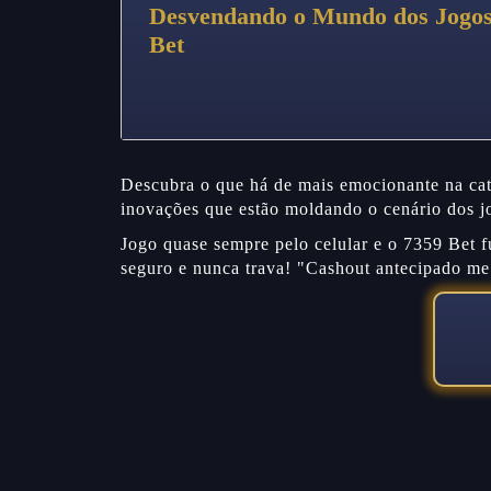
Desvendando o Mundo dos Jogos 
Bet
Descubra o que há de mais emocionante na cat
inovações que estão moldando o cenário dos j
Jogo quase sempre pelo celular e o 7359 Bet fu
seguro e nunca trava! "Cashout antecipado me 