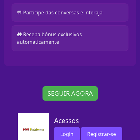
💬 Participe das conversas e interaja
🎁 Receba bônus exclusivos
automaticamente
SEGUIR AGORA
Acessos
Login
Registrar-se