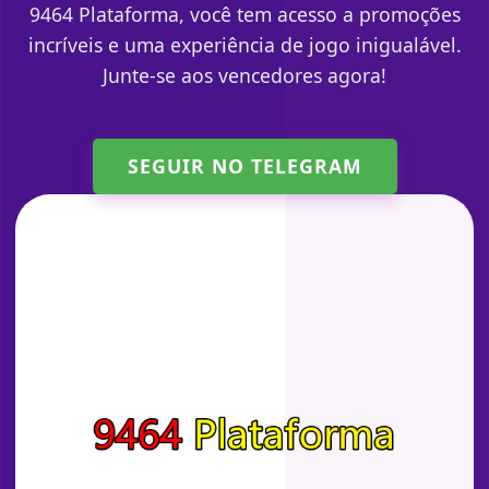
9464 Plataforma, você tem acesso a promoções
incríveis e uma experiência de jogo inigualável.
Junte-se aos vencedores agora!
SEGUIR NO TELEGRAM