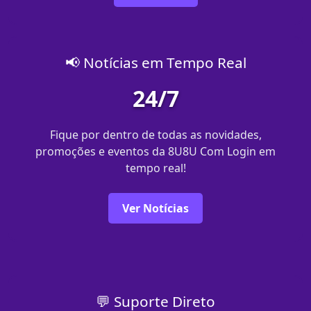
📢 Notícias em Tempo Real
24/7
Fique por dentro de todas as novidades,
promoções e eventos da 8U8U Com Login em
tempo real!
Ver Notícias
💬 Suporte Direto