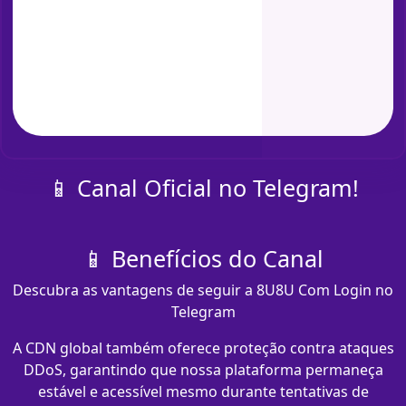
📱 Canal Oficial no Telegram!
📱 Benefícios do Canal
Descubra as vantagens de seguir a 8U8U Com Login no
Telegram
A CDN global também oferece proteção contra ataques
DDoS, garantindo que nossa plataforma permaneça
estável e acessível mesmo durante tentativas de