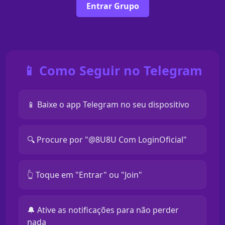
Entrar Grupo
📱 Como Seguir no Telegram
📱 Baixe o app Telegram no seu dispositivo
🔍 Procure por "@8U8U Com LoginOficial"
👆 Toque em "Entrar" ou "Join"
🔔 Ative as notificações para não perder
nada