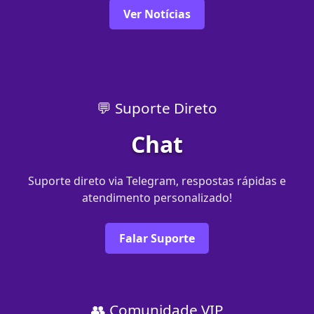
Ver Notícias
💬 Suporte Direto
Chat
Suporte direto via Telegram, respostas rápidas e
atendimento personalizado!
Falar Suporte
👥 Comunidade VIP