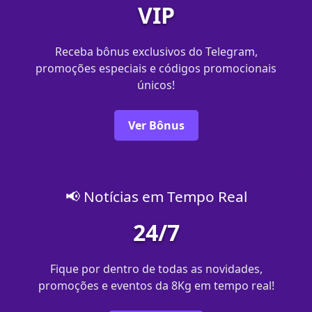
VIP
Receba bônus exclusivos do Telegram,
promoções especiais e códigos promocionais
únicos!
Ver Bônus
📢 Notícias em Tempo Real
24/7
Fique por dentro de todas as novidades,
promoções e eventos da 8Kg em tempo real!