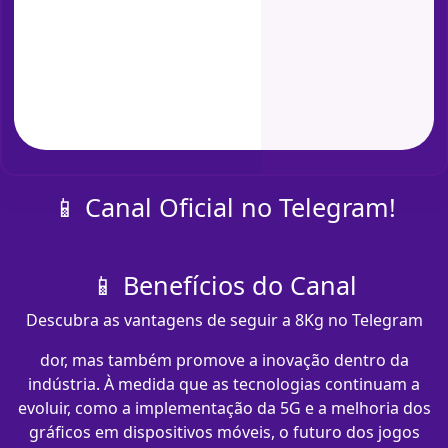
📱 Canal Oficial no Telegram!
📱 Benefícios do Canal
Descubra as vantagens de seguir a 8Kg no Telegram
dor, mas também promove a inovação dentro da
indústria. À medida que as tecnologias continuam a
evoluir, como a implementação da 5G e a melhoria dos
gráficos em dispositivos móveis, o futuro dos jogos