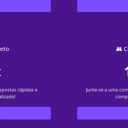
reto
👥 
t
espostas rápidas e
Junte-se a uma com
lizado!
compa
e