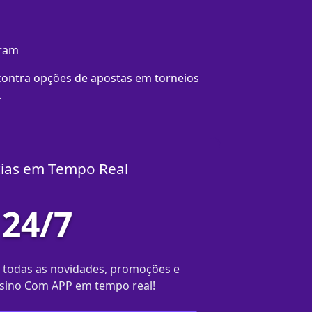
gram
ncontra opções de apostas em torneios
.
cias em Tempo Real
24/7
e todas as novidades, promoções e
sino Com APP em tempo real!