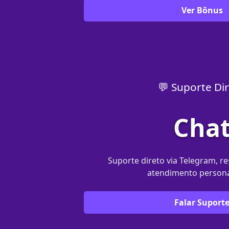
Ver Bônus
💬 Suporte Di
Cha
Suporte direto via Telegram, r
atendimento persona
Falar Suport