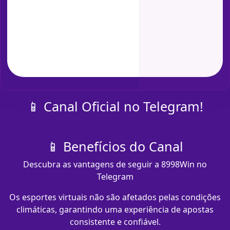
📱 Canal Oficial no Telegram!
📱 Benefícios do Canal
Descubra as vantagens de seguir a 8998Win no
Telegram
Os esportes virtuais não são afetados pelas condições
climáticas, garantindo uma experiência de apostas
consistente e confiável.