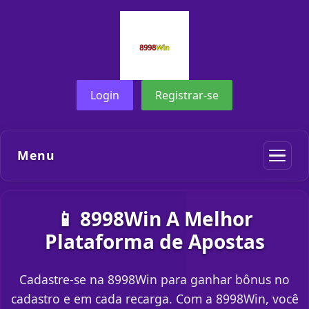
Login
Registrar-se
Menu
📱 8998Win A Melhor
Plataforma de Apostas
Cadastre-se na 8998Win para ganhar bônus no
cadastro e em cada recarga. Com a 8998Win, você