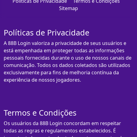
Políticas de Privacidade
Termos e Condições
Sitemap
Políticas de Privacidade
A 88B Login valoriza a privacidade de seus usuários e
está empenhada em proteger todas as informações
pessoais fornecidas durante o uso de nossos canais de
comunicação. Todos os dados coletados são utilizados
exclusivamente para fins de melhoria contínua da
experiência de nossos jogadores.
Termos e Condições
Os usuários da 88B Login concordam em respeitar
todas as regras e regulamentos estabelecidos. É