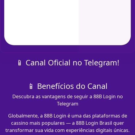
📱 Canal Oficial no Telegram!
📱 Benefícios do Canal
Descubra as vantagens de seguir a 88B Login no
Telegram
Globalmente, a 88B Login é uma das plataformas de
cassino mais populares — a 88B Login Brasil quer
transformar sua vida com experiências digitais únicas.