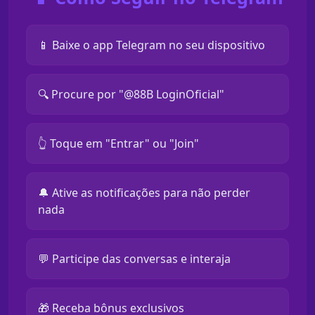
📱 Baixe o app Telegram no seu dispositivo
🔍 Procure por "@88B LoginOficial"
👆 Toque em "Entrar" ou "Join"
🔔 Ative as notificações para não perder
nada
💬 Participe das conversas e interaja
🎁 Receba bônus exclusivos