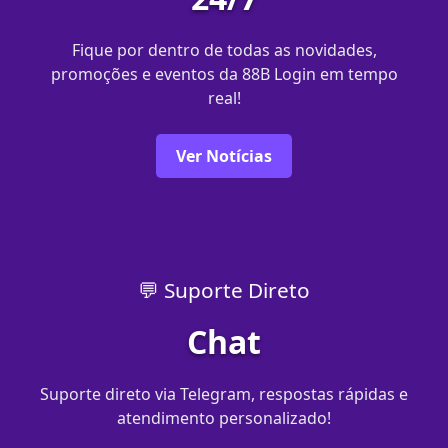
Fique por dentro de todas as novidades,
promoções e eventos da 88B Login em tempo
real!
Ver Notícias
💬 Suporte Direto
Chat
Suporte direto via Telegram, respostas rápidas e
atendimento personalizado!