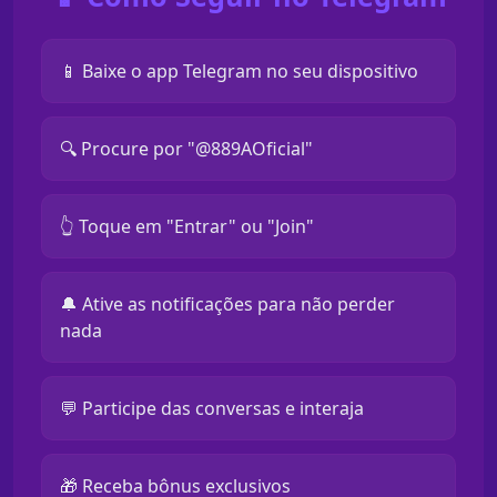
📱 Baixe o app Telegram no seu dispositivo
🔍 Procure por "@889AOficial"
👆 Toque em "Entrar" ou "Join"
🔔 Ative as notificações para não perder
nada
💬 Participe das conversas e interaja
🎁 Receba bônus exclusivos