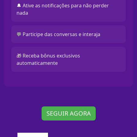
🔔 Ative as notificações para não perder
nada
💬 Participe das conversas e interaja
🎁 Receba bônus exclusivos
automaticamente
SEGUIR AGORA