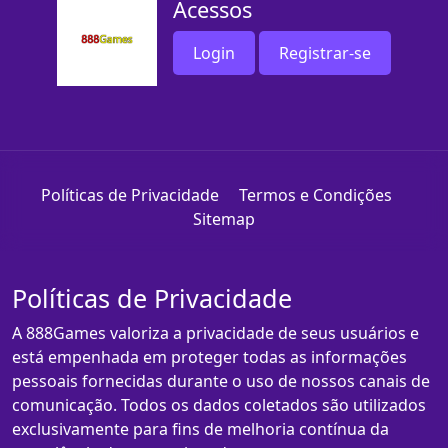
Acessos
Login
Registrar-se
Políticas de Privacidade
Termos e Condições
Sitemap
Políticas de Privacidade
A 888Games valoriza a privacidade de seus usuários e
está empenhada em proteger todas as informações
pessoais fornecidas durante o uso de nossos canais de
comunicação. Todos os dados coletados são utilizados
exclusivamente para fins de melhoria contínua da