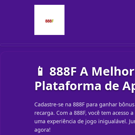
📱 888F A Melhor
Plataforma de A
Cadastre-se na 888F para ganhar bônus
recarga. Com a 888F, você tem acesso a
uma experiência de jogo inigualável. J
agora!