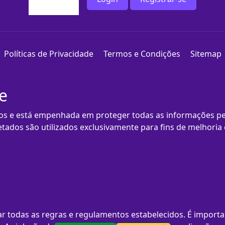
Políticas de Privacidade
Termos e Condições
Sitemap
de
rios e está empenhada em proteger todas as informações p
tados são utilizados exclusivamente para fins de melhoria
 todas as regras e regulamentos estabelecidos. É importa