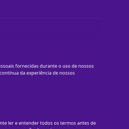
essoais fornecidas durante o uso de nossos
 contínua da experiência de nossos
nte ler e entender todos os termos antes de