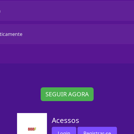
a
aticamente
SEGUIR AGORA
Acessos
Login
Registrar-se