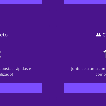
reto
👥 
t
espostas rápidas e
Junte-se a uma com
lizado!
compa
e