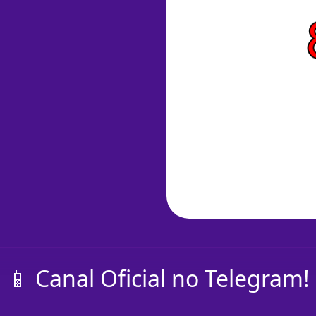
📱 Canal Oficial no Telegram!