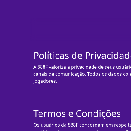
Políticas de Privacida
A 888F valoriza a privacidade de seus usuá
canais de comunicação. Todos os dados cole
jogadores.
Termos e Condições
Os usuários da 888F concordam em respeitar