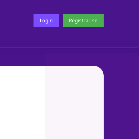
Login
Registrar-se