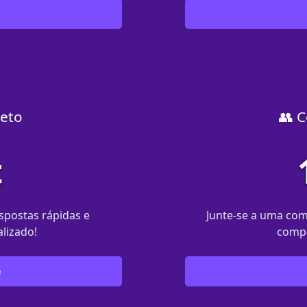
reto
👥 
t
espostas rápidas e
Junte-se a uma com
lizado!
compa
e