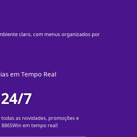
m ambiente claro, com menus organizados por
cias em Tempo Real
24/7
e todas as novidades, promoções e
 8865Win em tempo real!