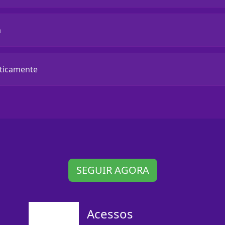
a
aticamente
SEGUIR AGORA
Acessos