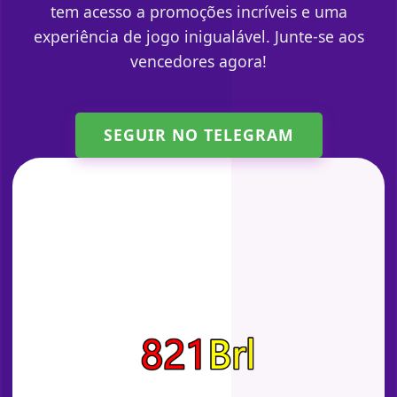
tem acesso a promoções incríveis e uma
experiência de jogo inigualável. Junte-se aos
vencedores agora!
SEGUIR NO TELEGRAM