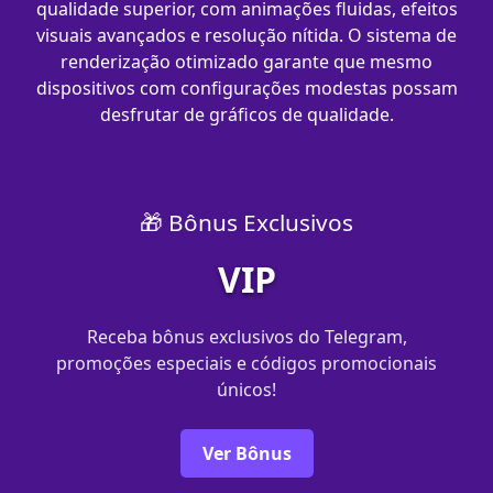
qualidade superior, com animações fluidas, efeitos
visuais avançados e resolução nítida. O sistema de
renderização otimizado garante que mesmo
dispositivos com configurações modestas possam
desfrutar de gráficos de qualidade.
🎁 Bônus Exclusivos
VIP
Receba bônus exclusivos do Telegram,
promoções especiais e códigos promocionais
únicos!
Ver Bônus