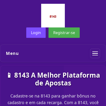
Login
Registrar-se
Menu
📱 8143 A Melhor Plataforma
de Apostas
Cadastre-se na 8143 para ganhar bônus no
cadastro e em cada recarga. Com a 8143, você