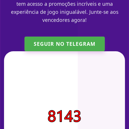
tem acesso a promoções incríveis e uma
experiência de jogo inigualável. Junte-se aos
vencedores agora!
SEGUIR NO TELEGRAM