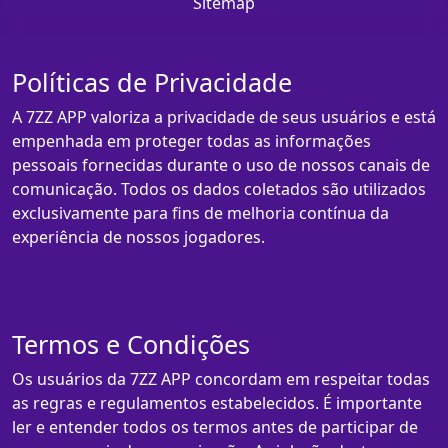
Sitemap
Políticas de Privacidade
A 7ZZ APP valoriza a privacidade de seus usuários e está
empenhada em proteger todas as informações
pessoais fornecidas durante o uso de nossos canais de
comunicação. Todos os dados coletados são utilizados
exclusivamente para fins de melhoria contínua da
experiência de nossos jogadores.
Termos e Condições
Os usuários da 7ZZ APP concordam em respeitar todas
as regras e regulamentos estabelecidos. É importante
ler e entender todos os termos antes de participar de