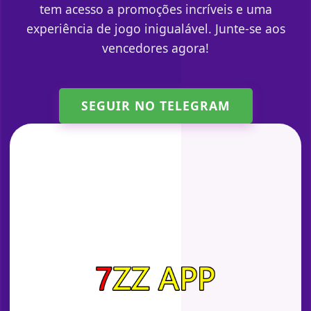
tem acesso a promoções incríveis e uma
experiência de jogo inigualável. Junte-se aos
vencedores agora!
SEGUIR NO TELEGRAM