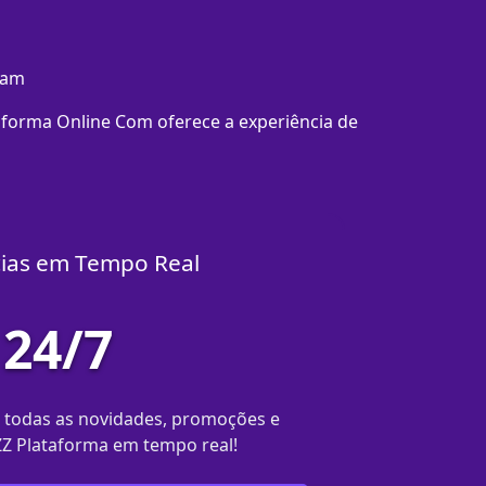
ram
taforma Online Com oferece a experiência de
cias em Tempo Real
24/7
e todas as novidades, promoções e
ZZ Plataforma em tempo real!