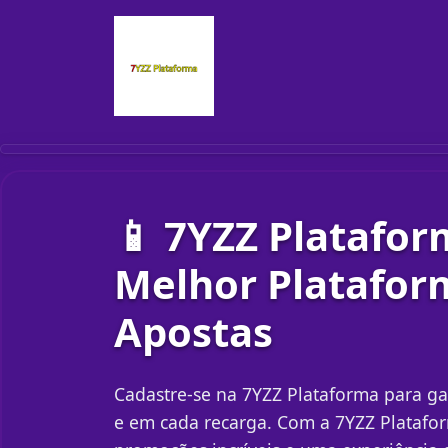
📱 7YZZ Platafor
Melhor Platafor
Apostas
Cadastre-se na 7YZZ Plataforma para g
e em cada recarga. Com a 7YZZ Platafor