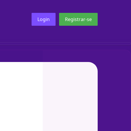
Login
Registrar-se