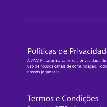
Políticas de Privacida
A 7YZZ Plataforma valoriza a privacidade d
uso de nossos canais de comunicação. Todos
nossos jogadores.
Termos e Condições