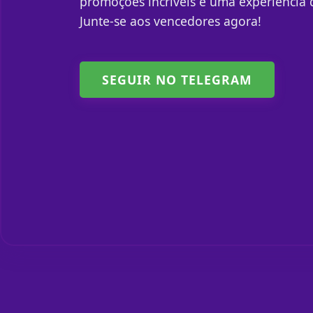
promoções incríveis e uma experiência d
Junte-se aos vencedores agora!
SEGUIR NO TELEGRAM