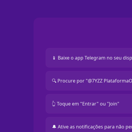
📱 Baixe o app Telegram no seu disp
🔍 Procure por "@7YZZ PlataformaOf
👆 Toque em "Entrar" ou "Join"
🔔 Ative as notificações para não p