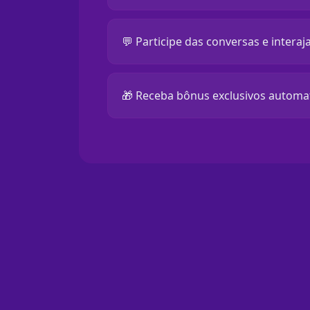
💬 Participe das conversas e interaj
🎁 Receba bônus exclusivos autom