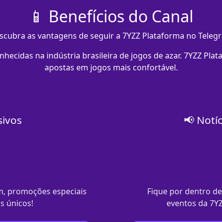
📱 Benefícios do Canal
scubra as vantagens de seguir a 7YZZ Plataforma no Teleg
ecidas na indústria brasileira de jogos de azar. 7YZZ Pla
apostas em jogos mais confortável.
sivos
📢 Notí
m, promoções especiais
Fique por dentro d
s únicos!
eventos da 7Y