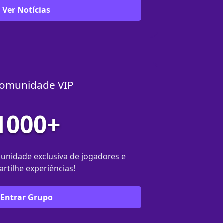
Ver Notícias
Comunidade VIP
1000+
unidade exclusiva de jogadores e
rtilhe experiências!
Entrar Grupo