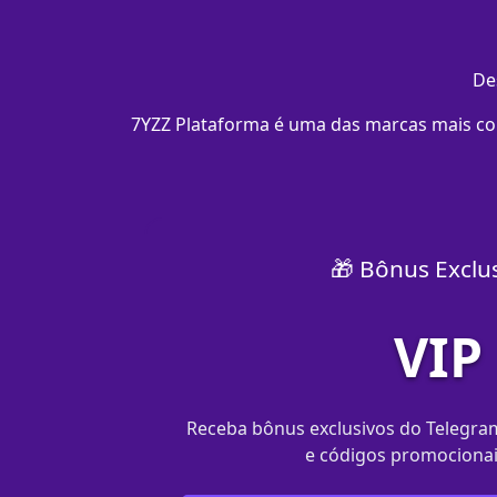
De
7YZZ Plataforma é uma das marcas mais conh
🎁 Bônus Exclu
VIP
Receba bônus exclusivos do Telegra
e códigos promocionai