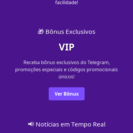
facilidade!
🎁 Bônus Exclusivos
VIP
Receba bônus exclusivos do Telegram,
promoções especiais e códigos promocionais
únicos!
Ver Bônus
📢 Notícias em Tempo Real