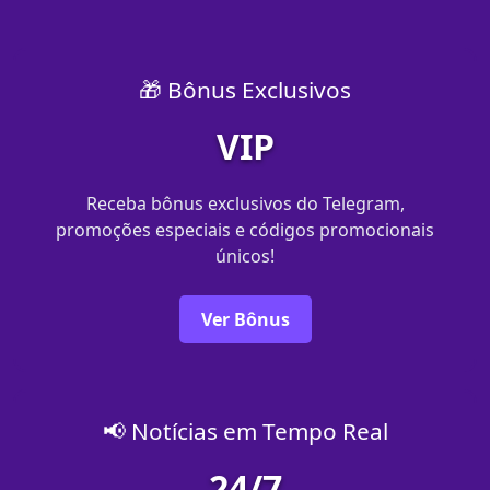
🎁 Bônus Exclusivos
VIP
Receba bônus exclusivos do Telegram,
promoções especiais e códigos promocionais
únicos!
Ver Bônus
📢 Notícias em Tempo Real
24/7