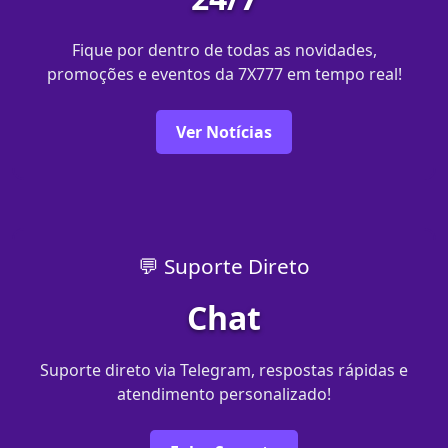
Fique por dentro de todas as novidades,
promoções e eventos da 7X777 em tempo real!
Ver Notícias
💬 Suporte Direto
Chat
Suporte direto via Telegram, respostas rápidas e
atendimento personalizado!