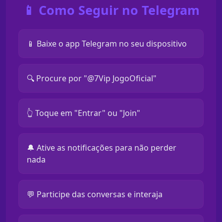
📱 Como Seguir no Telegram
📱 Baixe o app Telegram no seu dispositivo
🔍 Procure por "@7Vip JogoOficial"
👆 Toque em "Entrar" ou "Join"
🔔 Ative as notificações para não perder
nada
💬 Participe das conversas e interaja