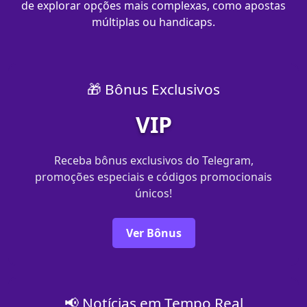
de explorar opções mais complexas, como apostas
múltiplas ou handicaps.
🎁 Bônus Exclusivos
VIP
Receba bônus exclusivos do Telegram,
promoções especiais e códigos promocionais
únicos!
Ver Bônus
📢 Notícias em Tempo Real