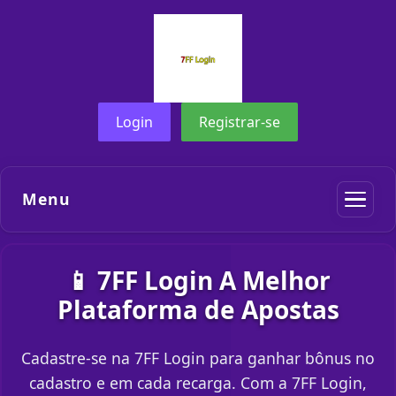
Login
Registrar-se
Menu
📱 7FF Login A Melhor
Plataforma de Apostas
Cadastre-se na 7FF Login para ganhar bônus no
cadastro e em cada recarga. Com a 7FF Login,