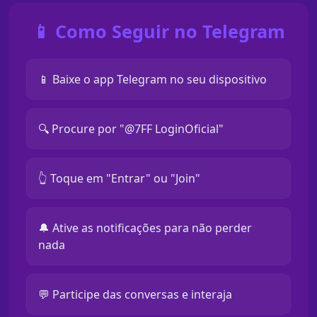
📱 Como Seguir no Telegram
📱 Baixe o app Telegram no seu dispositivo
🔍 Procure por "@7FF LoginOficial"
👆 Toque em "Entrar" ou "Join"
🔔 Ative as notificações para não perder
nada
💬 Participe das conversas e interaja