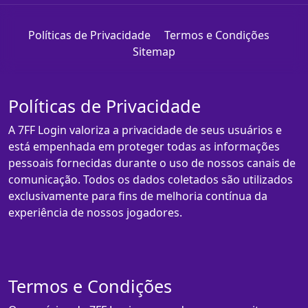
Políticas de Privacidade
Termos e Condições
Sitemap
Políticas de Privacidade
A 7FF Login valoriza a privacidade de seus usuários e
está empenhada em proteger todas as informações
pessoais fornecidas durante o uso de nossos canais de
comunicação. Todos os dados coletados são utilizados
exclusivamente para fins de melhoria contínua da
experiência de nossos jogadores.
Termos e Condições