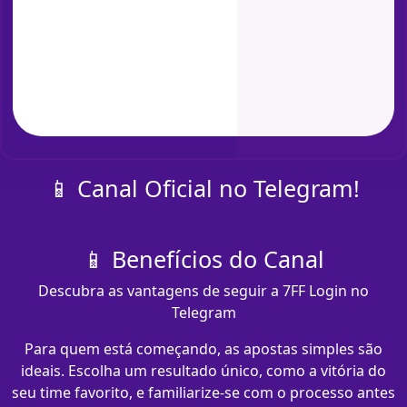
📱 Canal Oficial no Telegram!
📱 Benefícios do Canal
Descubra as vantagens de seguir a 7FF Login no
Telegram
Para quem está começando, as apostas simples são
ideais. Escolha um resultado único, como a vitória do
seu time favorito, e familiarize-se com o processo antes