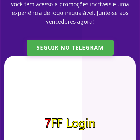
você tem acesso a promoções incríveis e uma
experiência de jogo inigualável. Junte-se aos
vencedores agora!
SEGUIR NO TELEGRAM