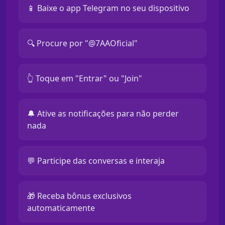
📱 Baixe o app Telegram no seu dispositivo
🔍 Procure por "@7AAOficial"
👆 Toque em "Entrar" ou "Join"
🔔 Ative as notificações para não perder
nada
💬 Participe das conversas e interaja
🎁 Receba bônus exclusivos
automaticamente