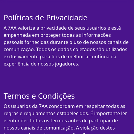
Políticas de Privacidade
A 7AA valoriza a privacidade de seus usuários e está
empenhada em proteger todas as informações
pessoais fornecidas durante o uso de nossos canais de
comunicação. Todos os dados coletados são utilizados
exclusivamente para fins de melhoria contínua da
experiência de nossos jogadores.
Termos e Condições
Os usuários da 7AA concordam em respeitar todas as
regras e regulamentos estabelecidos. É importante ler
e entender todos os termos antes de participar de
nossos canais de comunicação. A violação destes