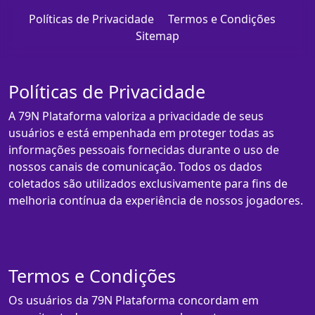
Políticas de Privacidade
Termos e Condições
Sitemap
Políticas de Privacidade
A 79N Plataforma valoriza a privacidade de seus
usuários e está empenhada em proteger todas as
informações pessoais fornecidas durante o uso de
nossos canais de comunicação. Todos os dados
coletados são utilizados exclusivamente para fins de
melhoria contínua da experiência de nossos jogadores.
Termos e Condições
Os usuários da 79N Plataforma concordam em