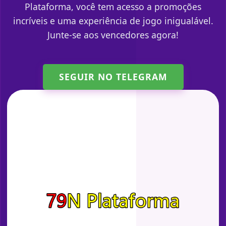
Plataforma, você tem acesso a promoções
incríveis e uma experiência de jogo inigualável.
Junte-se aos vencedores agora!
SEGUIR NO TELEGRAM