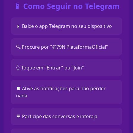
📱 Como Seguir no Telegram
📱 Baixe o app Telegram no seu dispositivo
🔍 Procure por "@79N PlataformaOficial"
👆 Toque em "Entrar" ou "Join"
🔔 Ative as notificações para não perder
nada
💬 Participe das conversas e interaja