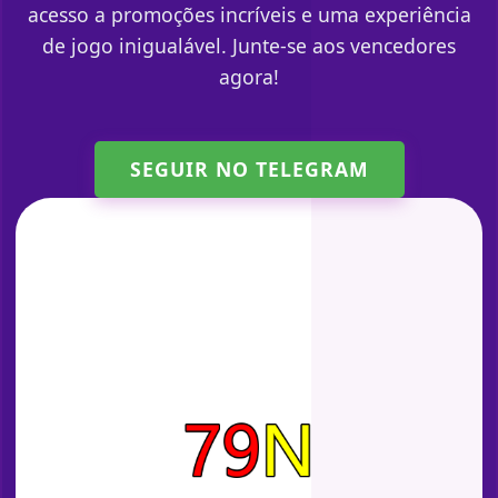
acesso a promoções incríveis e uma experiência
de jogo inigualável. Junte-se aos vencedores
agora!
SEGUIR NO TELEGRAM