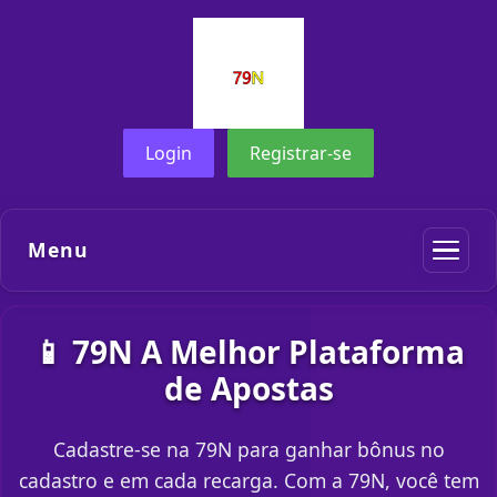
Login
Registrar-se
Menu
📱 79N A Melhor Plataforma
de Apostas
Cadastre-se na 79N para ganhar bônus no
cadastro e em cada recarga. Com a 79N, você tem