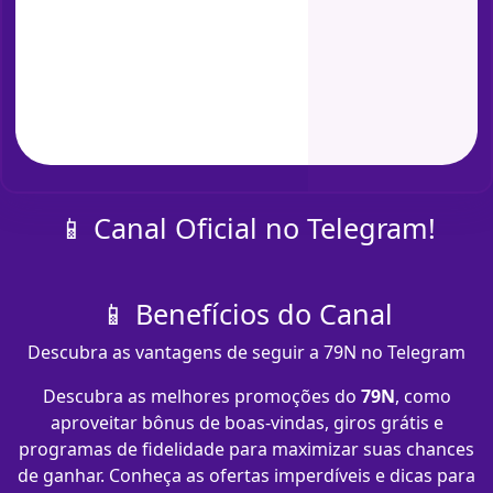
📱 Canal Oficial no Telegram!
📱 Benefícios do Canal
Descubra as vantagens de seguir a 79N no Telegram
Descubra as melhores promoções do
79N
, como
aproveitar bônus de boas-vindas, giros grátis e
programas de fidelidade para maximizar suas chances
de ganhar. Conheça as ofertas imperdíveis e dicas para