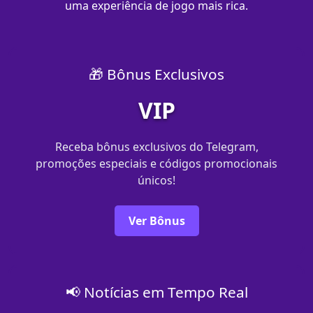
uma experiência de jogo mais rica.
🎁 Bônus Exclusivos
VIP
Receba bônus exclusivos do Telegram,
promoções especiais e códigos promocionais
únicos!
Ver Bônus
📢 Notícias em Tempo Real