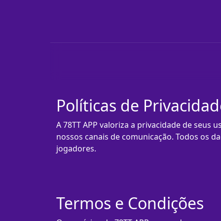
Políticas de Privacida
A 78TT APP valoriza a privacidade de seus 
nossos canais de comunicação. Todos os dad
jogadores.
Termos e Condições