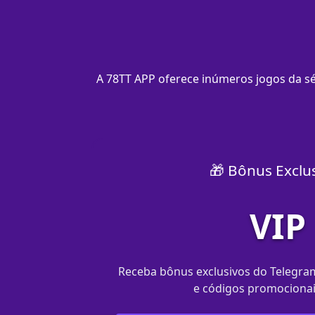
A 78TT APP oferece inúmeros jogos da sé
🎁 Bônus Exclu
VIP
Receba bônus exclusivos do Telegra
e códigos promocionai