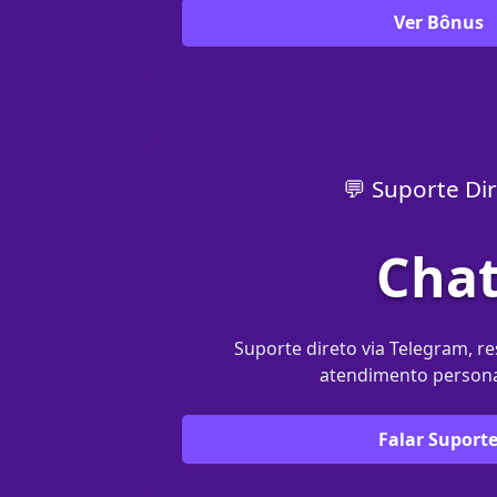
Ver Bônus
💬 Suporte Di
Cha
Suporte direto via Telegram, r
atendimento persona
Falar Suport