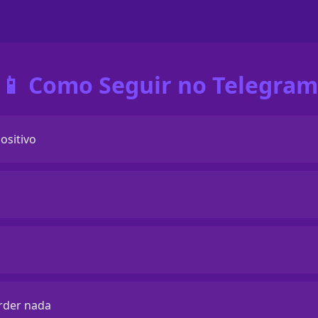
📱 Como Seguir no Telegram
ositivo
erder nada