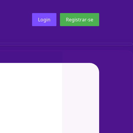
Login
Registrar-se