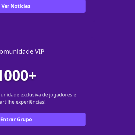
Ver Notícias
Comunidade VIP
1000+
unidade exclusiva de jogadores e
rtilhe experiências!
Entrar Grupo