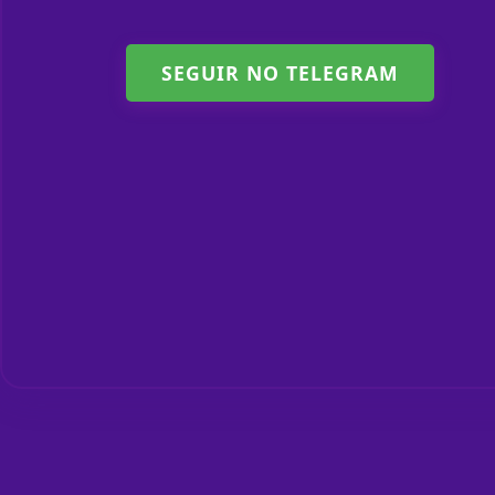
SEGUIR NO TELEGRAM