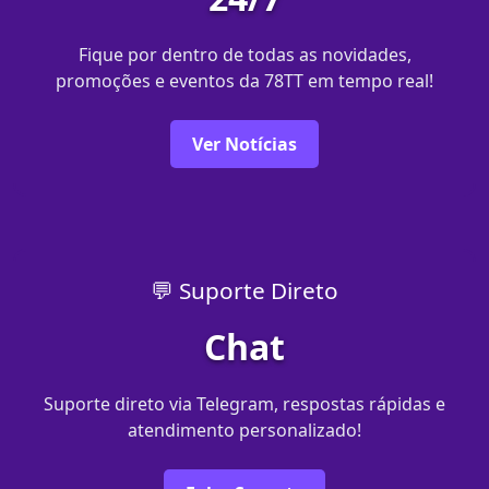
Fique por dentro de todas as novidades,
promoções e eventos da 78TT em tempo real!
Ver Notícias
💬 Suporte Direto
Chat
Suporte direto via Telegram, respostas rápidas e
atendimento personalizado!