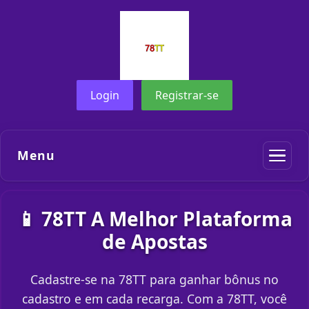
Login
Registrar-se
Menu
📱 78TT A Melhor Plataforma
de Apostas
Cadastre-se na 78TT para ganhar bônus no
cadastro e em cada recarga. Com a 78TT, você