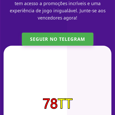
tem acesso a promoções incríveis e uma
experiência de jogo inigualável. Junte-se aos
vencedores agora!
SEGUIR NO TELEGRAM