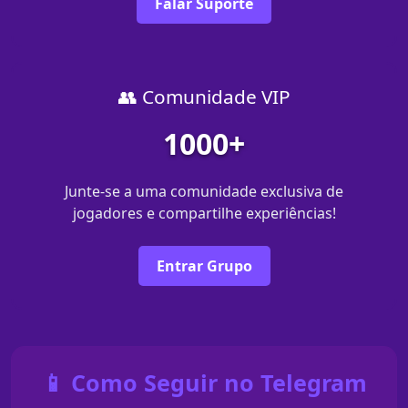
Falar Suporte
👥 Comunidade VIP
1000+
Junte-se a uma comunidade exclusiva de
jogadores e compartilhe experiências!
Entrar Grupo
📱 Como Seguir no Telegram