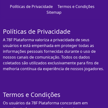
Políticas de Privacidade
Termos e Condições
Sitemap
Políticas de Privacidade
A 78F Plataforma valoriza a privacidade de seus
usuários e está empenhada em proteger todas as
informações pessoais fornecidas durante o uso de
nossos canais de comunicação. Todos os dados
coletados são utilizados exclusivamente para fins de
melhoria contínua da experiência de nossos jogadores.
Termos e Condições
Os usuários da 78F Plataforma concordam em