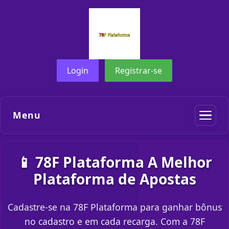
Login
Registrar-se
Menu
📱 78F Plataforma A Melhor
Plataforma de Apostas
Cadastre-se na 78F Plataforma para ganhar bônus
no cadastro e em cada recarga. Com a 78F