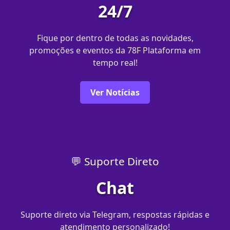
24/7
Fique por dentro de todas as novidades,
promoções e eventos da 78F Plataforma em
tempo real!
Ver Notícias
💬 Suporte Direto
Chat
Suporte direto via Telegram, respostas rápidas e
atendimento personalizado!