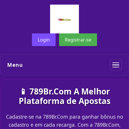
Login
Registrar-se
Menu
📱 789Br.Com A Melhor
Plataforma de Apostas
Cadastre-se na 789Br.Com para ganhar bônus no
cadastro e em cada recarga. Com a 789Br.Com,