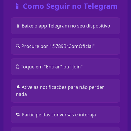
📱 Como Seguir no Telegram
📱 Baixe o app Telegram no seu dispositivo
🔍 Procure por "@789Br.ComOficial"
👆 Toque em "Entrar" ou "Join"
🔔 Ative as notificações para não perder
nada
💬 Participe das conversas e interaja