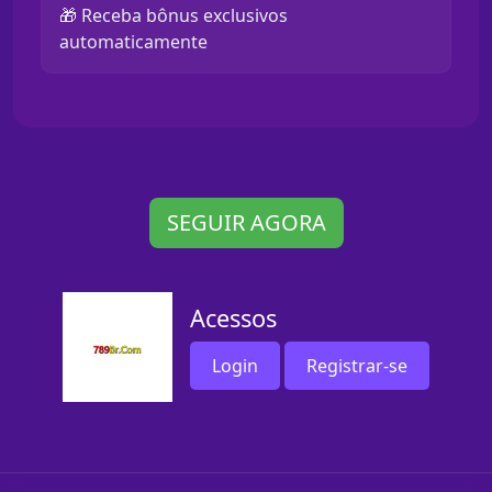
🎁 Receba bônus exclusivos
automaticamente
SEGUIR AGORA
Acessos
Login
Registrar-se