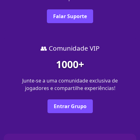
Falar Suporte
👥 Comunidade VIP
1000+
Junte-se a uma comunidade exclusiva de
jogadores e compartilhe experiências!
Entrar Grupo