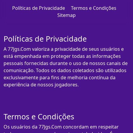
Políticas de Privacidade
Termos e Condições
Sitemap
Políticas de Privacidade
A 77Jgs.Com valoriza a privacidade de seus usuários e
está empenhada em proteger todas as informações
pessoais fornecidas durante o uso de nossos canais de
comunicação. Todos os dados coletados são utilizados
exclusivamente para fins de melhoria contínua da
experiência de nossos jogadores.
Termos e Condições
Os usuários da 77Jgs.Com concordam em respeitar