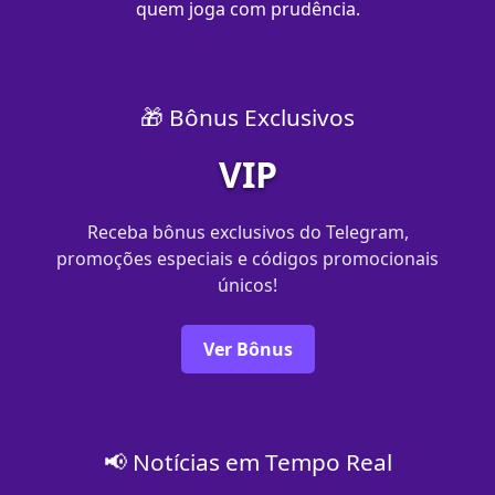
quem joga com prudência.
🎁 Bônus Exclusivos
VIP
Receba bônus exclusivos do Telegram,
promoções especiais e códigos promocionais
únicos!
Ver Bônus
📢 Notícias em Tempo Real