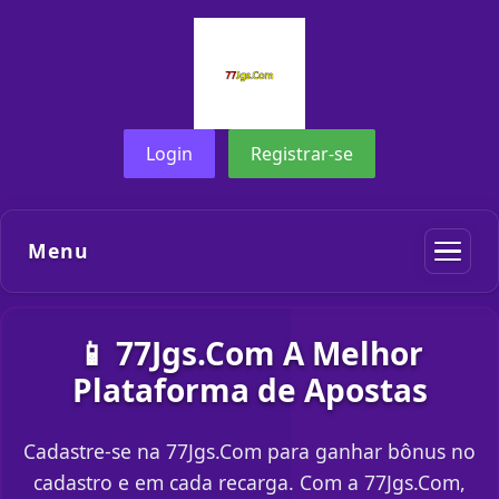
Login
Registrar-se
Menu
📱 77Jgs.Com A Melhor
Plataforma de Apostas
Cadastre-se na 77Jgs.Com para ganhar bônus no
cadastro e em cada recarga. Com a 77Jgs.Com,