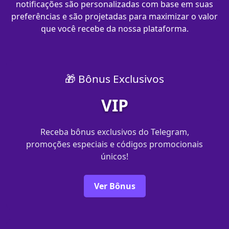
notificações são personalizadas com base em suas
preferências e são projetadas para maximizar o valor
que você recebe da nossa plataforma.
🎁 Bônus Exclusivos
VIP
Receba bônus exclusivos do Telegram,
promoções especiais e códigos promocionais
únicos!
Ver Bônus