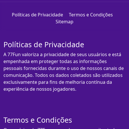
Políticas de Privacidade
Termos e Condições
Sitemap
Políticas de Privacidade
A 77Fun valoriza a privacidade de seus usuários e está
empenhada em proteger todas as informações
pessoais fornecidas durante o uso de nossos canais de
comunicação. Todos os dados coletados são utilizados
exclusivamente para fins de melhoria contínua da
experiência de nossos jogadores.
Termos e Condições