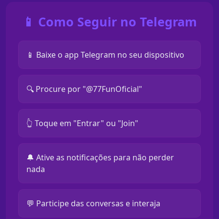
📱 Como Seguir no Telegram
📱 Baixe o app Telegram no seu dispositivo
🔍 Procure por "@77FunOficial"
👆 Toque em "Entrar" ou "Join"
🔔 Ative as notificações para não perder
nada
💬 Participe das conversas e interaja