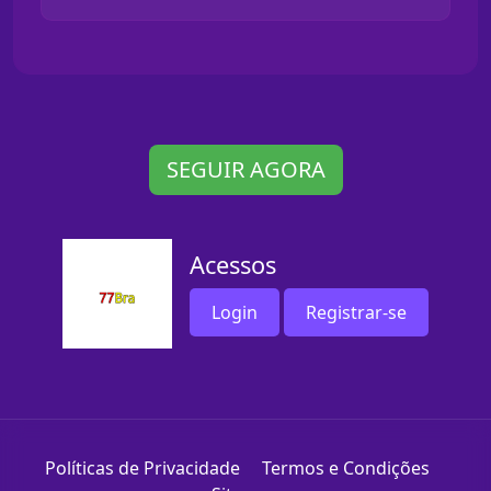
SEGUIR AGORA
Acessos
Login
Registrar-se
Políticas de Privacidade
Termos e Condições