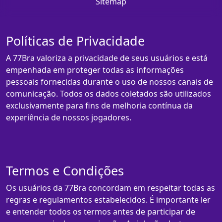
Sitemap
Políticas de Privacidade
A 77Bra valoriza a privacidade de seus usuários e está
empenhada em proteger todas as informações
pessoais fornecidas durante o uso de nossos canais de
comunicação. Todos os dados coletados são utilizados
exclusivamente para fins de melhoria contínua da
experiência de nossos jogadores.
Termos e Condições
Os usuários da 77Bra concordam em respeitar todas as
regras e regulamentos estabelecidos. É importante ler
e entender todos os termos antes de participar de