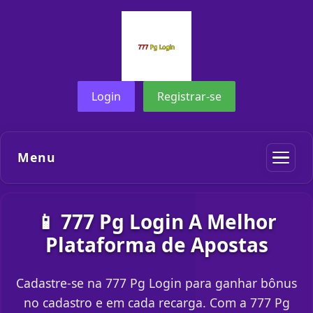
Login
Registrar-se
Menu
📱 777 Pg Login A Melhor
Plataforma de Apostas
Cadastre-se na 777 Pg Login para ganhar bônus
no cadastro e em cada recarga. Com a 777 Pg