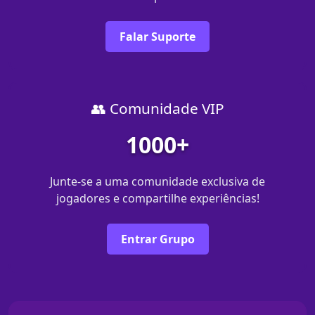
Falar Suporte
👥 Comunidade VIP
1000+
Junte-se a uma comunidade exclusiva de
jogadores e compartilhe experiências!
Entrar Grupo