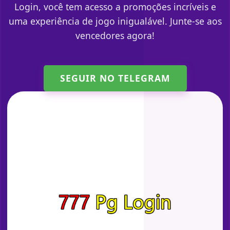
Login, você tem acesso a promoções incríveis e
uma experiência de jogo inigualável. Junte-se aos
vencedores agora!
SEGUIR NO TELEGRAM