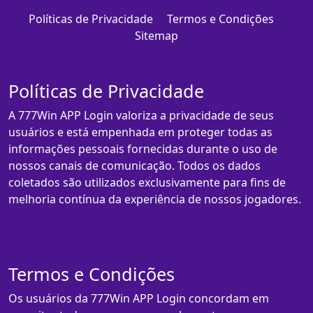
Políticas de Privacidade
Termos e Condições
Sitemap
Políticas de Privacidade
A 777Win APP Login valoriza a privacidade de seus
usuários e está empenhada em proteger todas as
informações pessoais fornecidas durante o uso de
nossos canais de comunicação. Todos os dados
coletados são utilizados exclusivamente para fins de
melhoria contínua da experiência de nossos jogadores.
Termos e Condições
Os usuários da 777Win APP Login concordam em