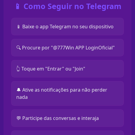
📱 Como Seguir no Telegram
📱 Baixe o app Telegram no seu dispositivo
🔍 Procure por "@777Win APP LoginOficial"
👆 Toque em "Entrar" ou "Join"
🔔 Ative as notificações para não perder
nada
💬 Participe das conversas e interaja