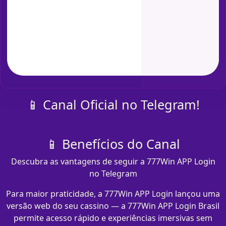
📱 Canal Oficial no Telegram!
📱 Benefícios do Canal
Descubra as vantagens de seguir a 777Win APP Login
no Telegram
Para maior praticidade, a 777Win APP Login lançou uma
versão web do seu cassino — a 777Win APP Login Brasil
permite acesso rápido e experiências imersivas sem