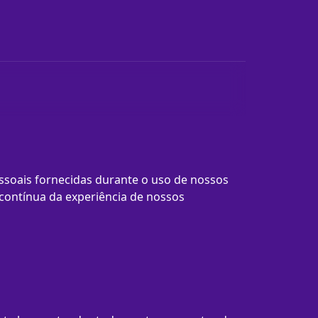
ssoais fornecidas durante o uso de nossos
 contínua da experiência de nossos