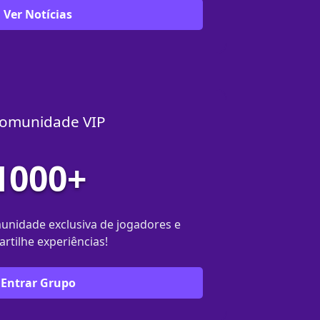
Ver Notícias
Comunidade VIP
1000+
unidade exclusiva de jogadores e
rtilhe experiências!
Entrar Grupo