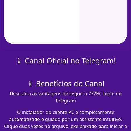
📱 Canal Oficial no Telegram!
📱 Benefícios do Canal
Descubra as vantagens de seguir a 777Br Login no
Telegram
O instalador do cliente PC é completamente
automatizado e guiado por um assistente intuitivo.
Clique duas vezes no arquivo .exe baixado para iniciar o