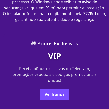
processo. O Windows pode exibir um aviso de
segurança - clique em "Sim" para permitir a instalação.
O instalador foi assinado digitalmente pela 777Br Login,
garantindo sua autenticidade e segurança.
🎁 Bônus Exclusivos
VIP
Receba bônus exclusivos do Telegram,
promoções especiais e códigos promocionais
únicos!
Ver Bônus