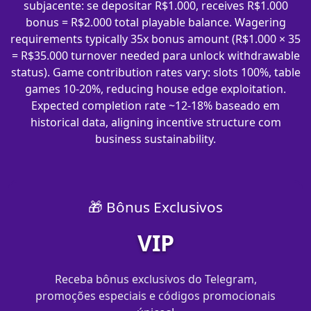
subjacente: se depositar R$1.000, receives R$1.000
bonus = R$2.000 total playable balance. Wagering
requirements typically 35x bonus amount (R$1.000 × 35
= R$35.000 turnover needed para unlock withdrawable
status). Game contribution rates vary: slots 100%, table
games 10-20%, reducing house edge exploitation.
Expected completion rate ~12-18% baseado em
historical data, aligning incentive structure com
business sustainability.
🎁 Bônus Exclusivos
VIP
Receba bônus exclusivos do Telegram,
promoções especiais e códigos promocionais