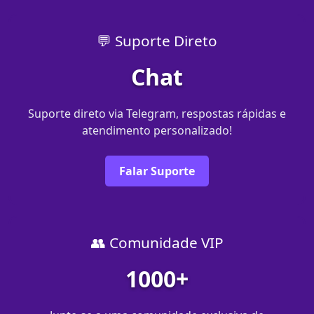
💬 Suporte Direto
Chat
Suporte direto via Telegram, respostas rápidas e
atendimento personalizado!
Falar Suporte
👥 Comunidade VIP
1000+