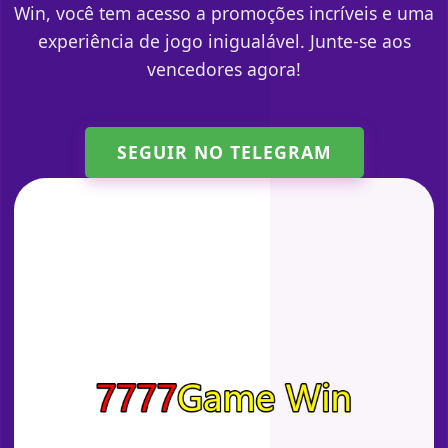
Win, você tem acesso a promoções incríveis e uma
experiência de jogo inigualável. Junte-se aos
vencedores agora!
SEGUIR NO TELEGRAM