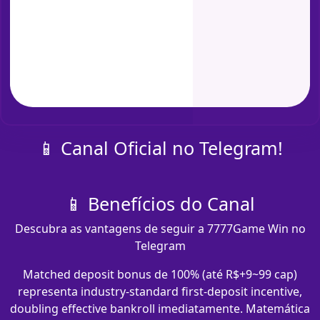
📱 Canal Oficial no Telegram!
📱 Benefícios do Canal
Descubra as vantagens de seguir a 7777Game Win no
Telegram
Matched deposit bonus de 100% (até R$+9~99 cap)
representa industry-standard first-deposit incentive,
doubling effective bankroll imediatamente. Matemática