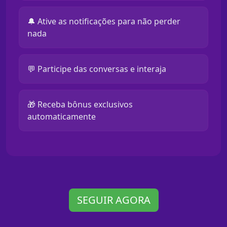
🔔 Ative as notificações para não perder
nada
💬 Participe das conversas e interaja
🎁 Receba bônus exclusivos
automaticamente
SEGUIR AGORA