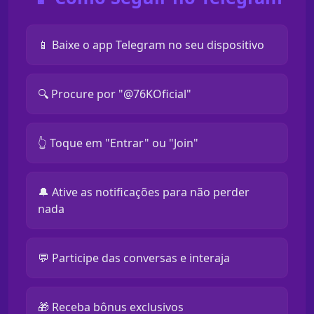
📱 Baixe o app Telegram no seu dispositivo
🔍 Procure por "@76KOficial"
👆 Toque em "Entrar" ou "Join"
🔔 Ative as notificações para não perder
nada
💬 Participe das conversas e interaja
🎁 Receba bônus exclusivos