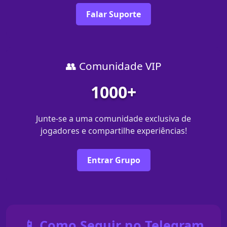
Falar Suporte
👥 Comunidade VIP
1000+
Junte-se a uma comunidade exclusiva de
jogadores e compartilhe experiências!
Entrar Grupo
📱 Como Seguir no Telegram