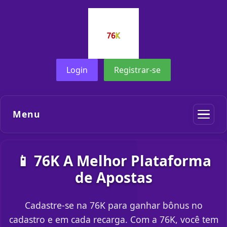
Login
Registrar-se
Menu
📱 76K A Melhor Plataforma
de Apostas
Cadastre-se na 76K para ganhar bônus no
cadastro e em cada recarga. Com a 76K, você tem