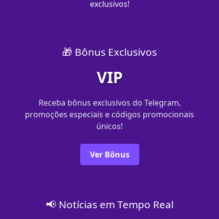
exclusivos!
🎁 Bônus Exclusivos
VIP
Receba bônus exclusivos do Telegram,
promoções especiais e códigos promocionais
únicos!
Ver Bônus
📢 Notícias em Tempo Real