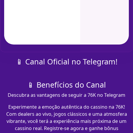
📱 Canal Oficial no Telegram!
📱 Benefícios do Canal
Descubra as vantagens de seguir a 76K no Telegram
Experimente a emoção autêntica do cassino na 76K!
Com dealers ao vivo, jogos clássicos e uma atmosfera
vibrante, você terá a experiência mais próxima de um
cassino real. Registre-se agora e ganhe bônus