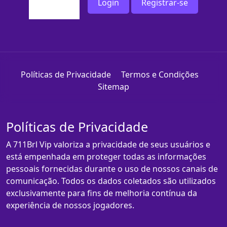
Login
Registrar-se
Políticas de Privacidade
Termos e Condições
Sitemap
Políticas de Privacidade
A 711Brl Vip valoriza a privacidade de seus usuários e
está empenhada em proteger todas as informações
pessoais fornecidas durante o uso de nossos canais de
comunicação. Todos os dados coletados são utilizados
exclusivamente para fins de melhoria contínua da
experiência de nossos jogadores.