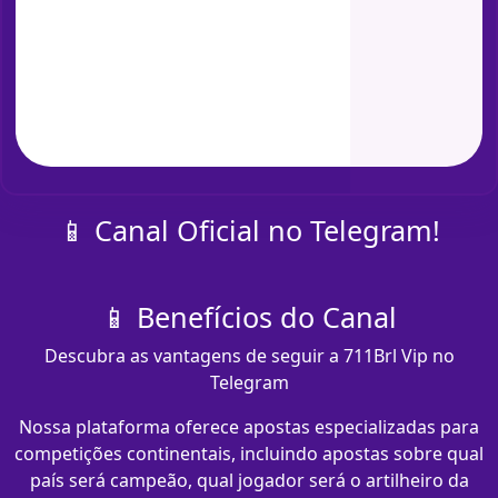
📱 Canal Oficial no Telegram!
📱 Benefícios do Canal
Descubra as vantagens de seguir a 711Brl Vip no
Telegram
Nossa plataforma oferece apostas especializadas para
competições continentais, incluindo apostas sobre qual
país será campeão, qual jogador será o artilheiro da