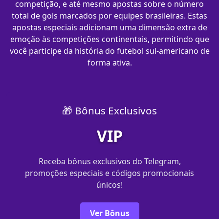
competição, e até mesmo apostas sobre o número
total de gols marcados por equipes brasileiras. Estas
apostas especiais adicionam uma dimensão extra de
emoção às competições continentais, permitindo que
você participe da história do futebol sul-americano de
forma ativa.
🎁 Bônus Exclusivos
VIP
Receba bônus exclusivos do Telegram,
promoções especiais e códigos promocionais
únicos!
Ver Bônus