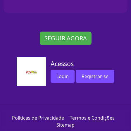
SEGUIR AGORA
Acessos
Login
Registrar-se
Políticas de Privacidade
Termos e Condições
Sitemap