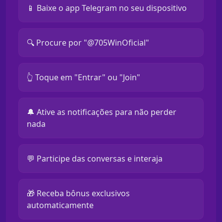
📱 Baixe o app Telegram no seu dispositivo
🔍 Procure por "@705WinOficial"
👆 Toque em "Entrar" ou "Join"
🔔 Ative as notificações para não perder
nada
💬 Participe das conversas e interaja
🎁 Receba bônus exclusivos
automaticamente