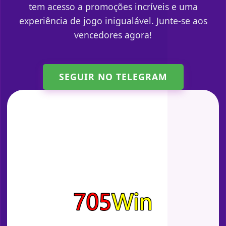
tem acesso a promoções incríveis e uma
experiência de jogo inigualável. Junte-se aos
vencedores agora!
SEGUIR NO TELEGRAM