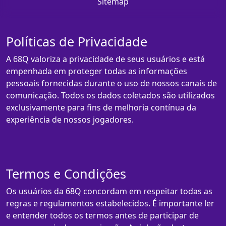
Sitemap
Políticas de Privacidade
A 68Q valoriza a privacidade de seus usuários e está
empenhada em proteger todas as informações
pessoais fornecidas durante o uso de nossos canais de
comunicação. Todos os dados coletados são utilizados
exclusivamente para fins de melhoria contínua da
experiência de nossos jogadores.
Termos e Condições
Os usuários da 68Q concordam em respeitar todas as
regras e regulamentos estabelecidos. É importante ler
e entender todos os termos antes de participar de