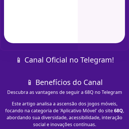
📱 Canal Oficial no Telegram!
📱 Benefícios do Canal
Descubra as vantagens de seguir a 68Q no Telegram
Este artigo analisa a ascensão dos jogos móveis,
focando na categoria de 'Aplicativo Móvel' do site
68Q
,
abordando sua diversidade, acessibilidade, interação
social e inovações contínuas.