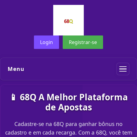
Login
Registrar-se
Menu
📱 68Q A Melhor Plataforma
de Apostas
Cadastre-se na 68Q para ganhar bônus no
cadastro e em cada recarga. Com a 68Q, você tem