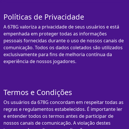
Políticas de Privacidade
A 678G valoriza a privacidade de seus usuários e está
empenhada em proteger todas as informações
pessoais fornecidas durante o uso de nossos canais de
comunicação. Todos os dados coletados são utilizados
exclusivamente para fins de melhoria contínua da
experiência de nossos jogadores.
Termos e Condições
Os usuários da 678G concordam em respeitar todas as
regras e regulamentos estabelecidos. É importante ler
e entender todos os termos antes de participar de
nossos canais de comunicação. A violação destes