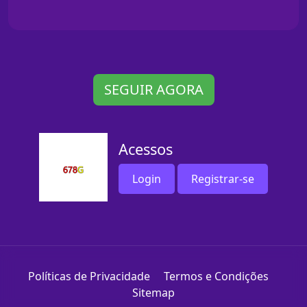
SEGUIR AGORA
Acessos
Login
Registrar-se
Políticas de Privacidade
Termos e Condições
Sitemap