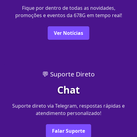
Fique por dentro de todas as novidades,
promoções e eventos da 678G em tempo real!
Ver Notícias
💬 Suporte Direto
Chat
Suporte direto via Telegram, respostas rápidas e
atendimento personalizado!
Falar Suporte