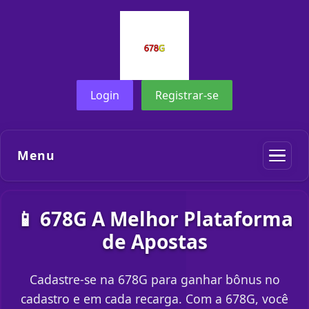
Login
Registrar-se
Menu
📱 678G A Melhor Plataforma
de Apostas
Cadastre-se na 678G para ganhar bônus no
cadastro e em cada recarga. Com a 678G, você