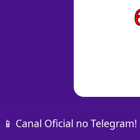
📱 Canal Oficial no Telegram!