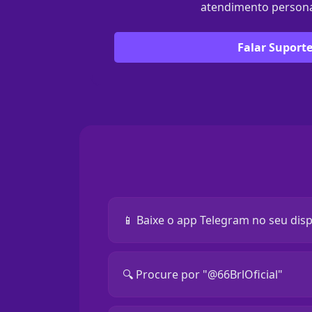
atendimento persona
Falar Suport
📱 Baixe o app Telegram no seu disp
🔍 Procure por "@66BrlOficial"