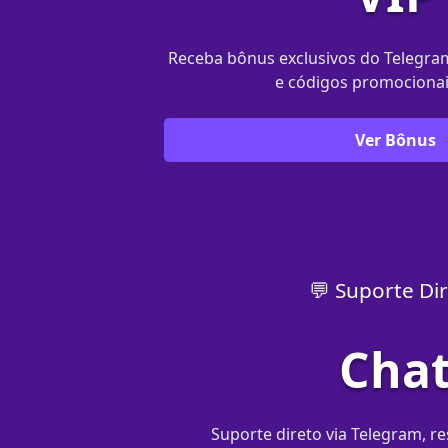
Receba bônus exclusivos do Telegra
e códigos promocionai
Ver Bônus
💬 Suporte Di
Cha
Suporte direto via Telegram, r