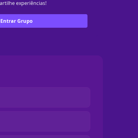
rtilhe experiências!
Entrar Grupo