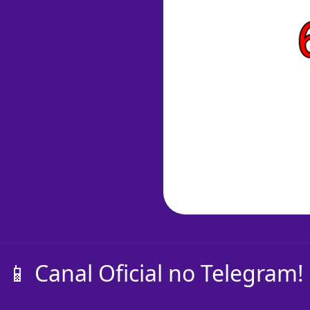
📱 Canal Oficial no Telegram!