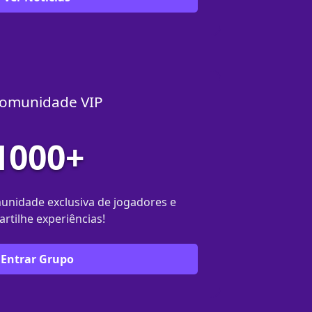
Comunidade VIP
1000+
unidade exclusiva de jogadores e
rtilhe experiências!
Entrar Grupo