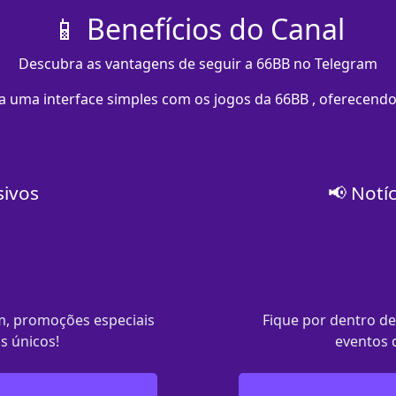
📱 Benefícios do Canal
Descubra as vantagens de seguir a 66BB no Telegram
a uma interface simples com os jogos da 66BB , oferecendo 
sivos
📢 Notí
m, promoções especiais
Fique por dentro d
s únicos!
eventos 