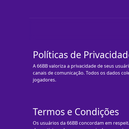
Políticas de Privacida
A 66BB valoriza a privacidade de seus usuá
canais de comunicação. Todos os dados cole
jogadores.
Termos e Condições
Os usuários da 66BB concordam em respeitar