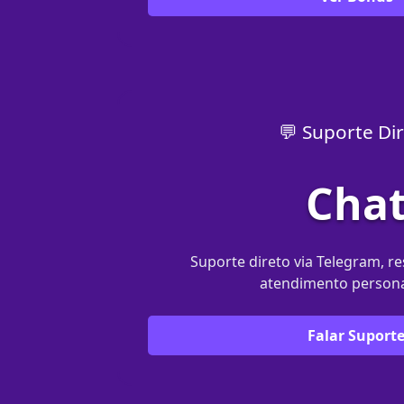
💬 Suporte Di
Cha
Suporte direto via Telegram, r
atendimento persona
Falar Suport