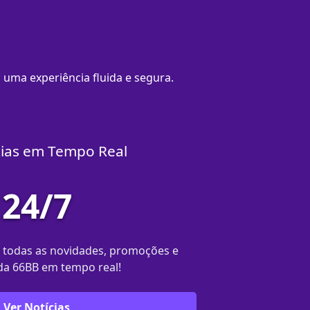
uma experiência fluida e segura.
cias em Tempo Real
24/7
e todas as novidades, promoções e
da 66BB em tempo real!
Ver Notícias