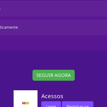
a
aticamente
SEGUIR AGORA
Acessos
Login
Registrar-se