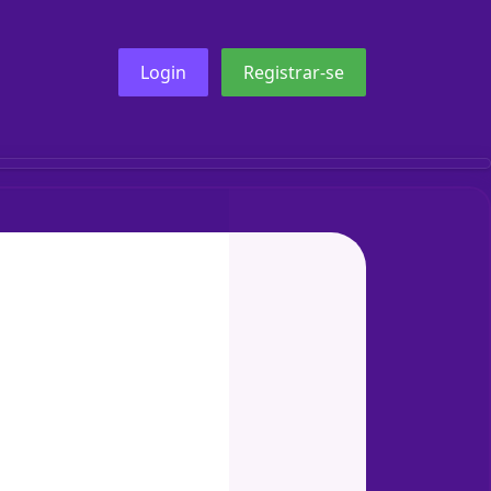
Login
Registrar-se