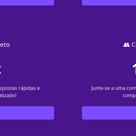
reto
👥 
t
espostas rápidas e
Junte-se a uma com
lizado!
compa
e