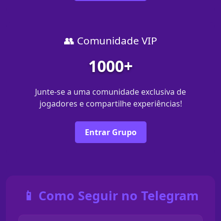
👥 Comunidade VIP
1000+
Junte-se a uma comunidade exclusiva de
jogadores e compartilhe experiências!
Entrar Grupo
📱 Como Seguir no Telegram