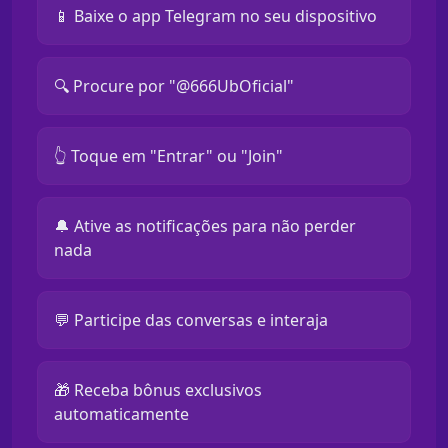
📱 Baixe o app Telegram no seu dispositivo
🔍 Procure por "@666UbOficial"
👆 Toque em "Entrar" ou "Join"
🔔 Ative as notificações para não perder
nada
💬 Participe das conversas e interaja
🎁 Receba bônus exclusivos
automaticamente