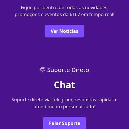
Fique por dentro de todas as novidades,
promoções e eventos da 6167 em tempo real!
Ver Notícias
💬 Suporte Direto
Chat
Suporte direto via Telegram, respostas rápidas e
atendimento personalizado!
Falar Suporte