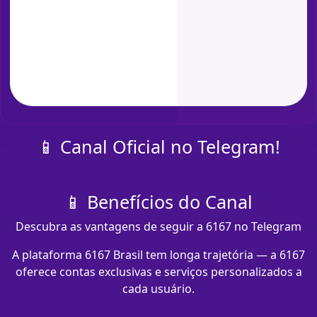
📱 Canal Oficial no Telegram!
📱 Benefícios do Canal
Descubra as vantagens de seguir a 6167 no Telegram
A plataforma 6167 Brasil tem longa trajetória — a 6167
oferece contas exclusivas e serviços personalizados a
cada usuário.