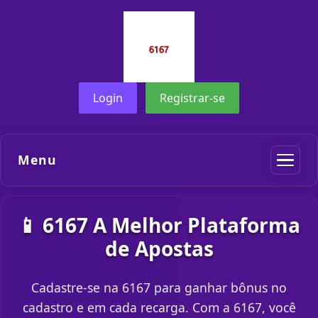
Login
Registrar-se
Menu
📱 6167 A Melhor Plataforma
de Apostas
Cadastre-se na 6167 para ganhar bônus no
cadastro e em cada recarga. Com a 6167, você