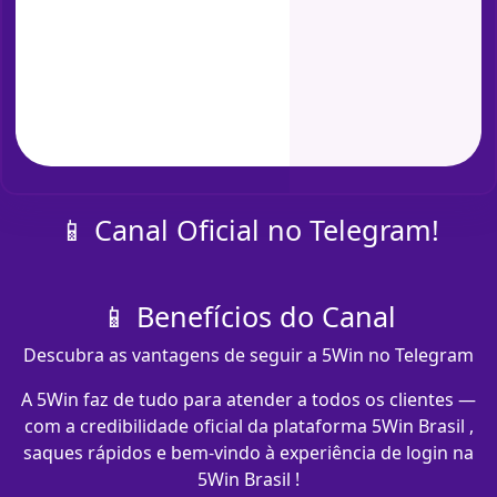
📱 Canal Oficial no Telegram!
📱 Benefícios do Canal
Descubra as vantagens de seguir a 5Win no Telegram
A 5Win faz de tudo para atender a todos os clientes —
com a credibilidade oficial da plataforma 5Win Brasil ,
saques rápidos e bem-vindo à experiência de login na
5Win Brasil !