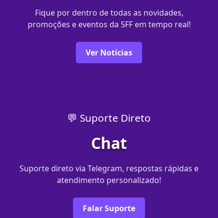
Fique por dentro de todas as novidades,
promoções e eventos da 5FF em tempo real!
Ver Notícias
💬 Suporte Direto
Chat
Suporte direto via Telegram, respostas rápidas e
atendimento personalizado!
Falar Suporte