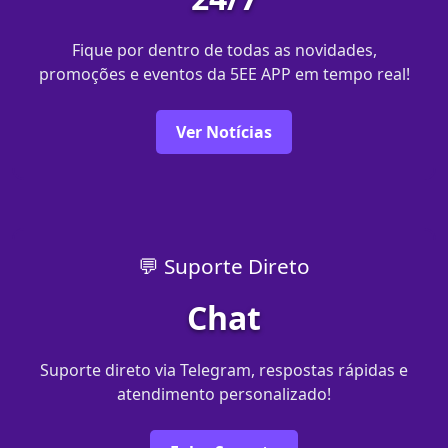
Fique por dentro de todas as novidades,
promoções e eventos da 5EE APP em tempo real!
Ver Notícias
💬 Suporte Direto
Chat
Suporte direto via Telegram, respostas rápidas e
atendimento personalizado!