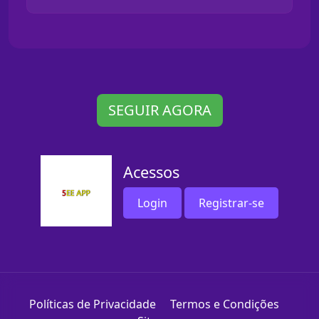
SEGUIR AGORA
Acessos
Login
Registrar-se
Políticas de Privacidade
Termos e Condições