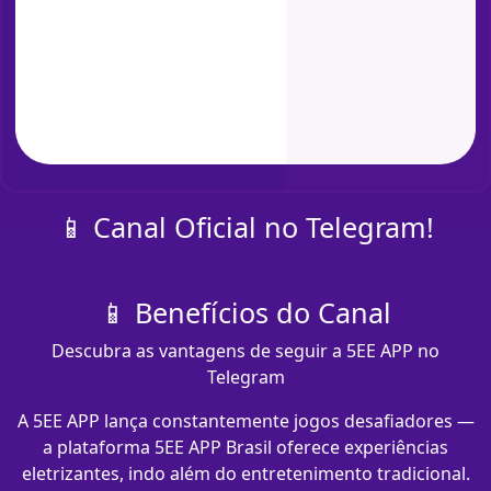
📱 Canal Oficial no Telegram!
📱 Benefícios do Canal
Descubra as vantagens de seguir a 5EE APP no
Telegram
A 5EE APP lança constantemente jogos desafiadores —
a plataforma 5EE APP Brasil oferece experiências
eletrizantes, indo além do entretenimento tradicional.