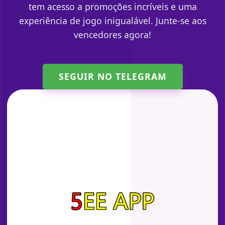
tem acesso a promoções incríveis e uma
experiência de jogo inigualável. Junte-se aos
vencedores agora!
SEGUIR NO TELEGRAM