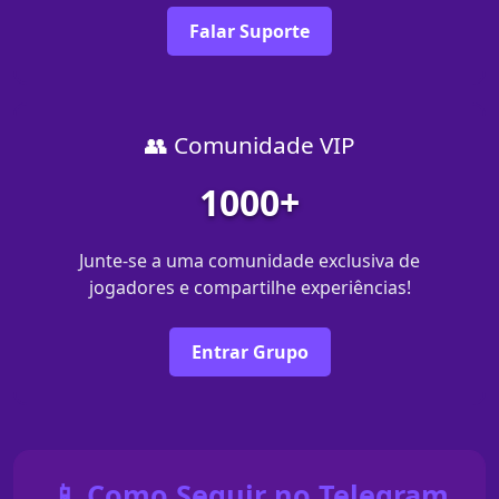
Falar Suporte
👥 Comunidade VIP
1000+
Junte-se a uma comunidade exclusiva de
jogadores e compartilhe experiências!
Entrar Grupo
📱 Como Seguir no Telegram