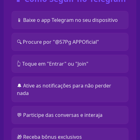
📱 Baixe o app Telegram no seu dispositivo
🔍 Procure por "@57Pg APPOficial"
👆 Toque em "Entrar" ou "Join"
🔔 Ative as notificações para não perder
nada
💬 Participe das conversas e interaja
🎁 Receba bônus exclusivos