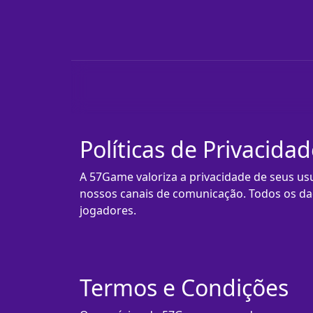
Políticas de Privacida
A 57Game valoriza a privacidade de seus u
nossos canais de comunicação. Todos os dad
jogadores.
Termos e Condições