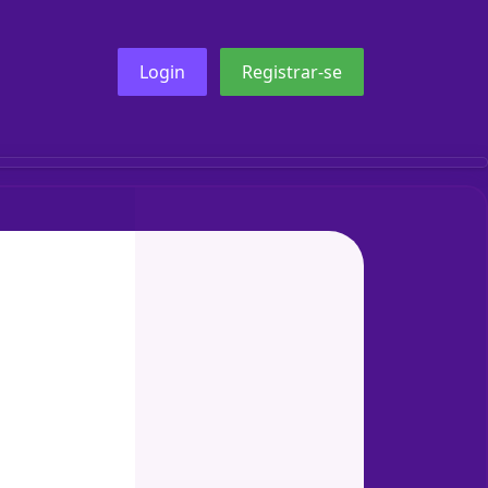
Login
Registrar-se