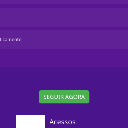
a
aticamente
SEGUIR AGORA
Acessos