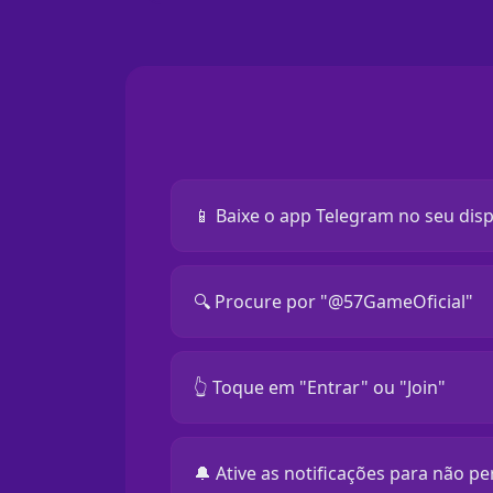
📱 Baixe o app Telegram no seu disp
🔍 Procure por "@57GameOficial"
👆 Toque em "Entrar" ou "Join"
🔔 Ative as notificações para não p