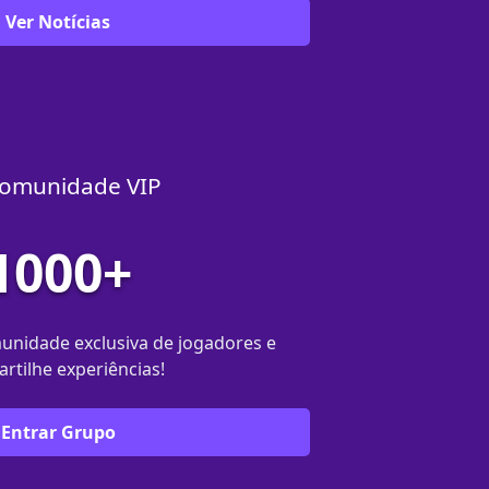
Ver Notícias
Comunidade VIP
1000+
unidade exclusiva de jogadores e
rtilhe experiências!
Entrar Grupo