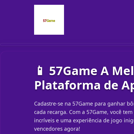
📱 57Game A Me
Plataforma de A
Cadastre-se na 57Game para ganhar bô
cada recarga. Com a 57Game, você tem
incríveis e uma experiência de jogo inig
vencedores agora!