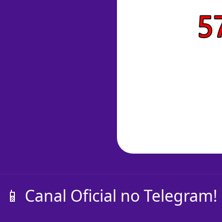
📱 Canal Oficial no Telegram!