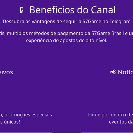
📱 Benefícios do Canal
Descubra as vantagens de seguir a 57Game no Telegram
ds, múltiplos métodos de pagamento da 57Game Brasil e 
experiência de apostas de alto nível.
sivos
📢 Notí
m, promoções especiais
Fique por dentro d
s únicos!
eventos d