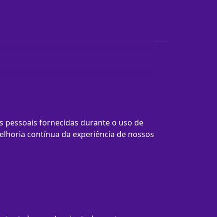
s pessoais fornecidas durante o uso de
elhoria contínua da experiência de nossos