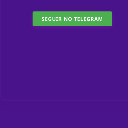
SEGUIR NO TELEGRAM