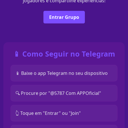
jogadores e compartilhe experiências!
Entrar Grupo
📱 Como Seguir no Telegram
📱 Baixe o app Telegram no seu dispositivo
🔍 Procure por "@5787 Com APPOficial"
👆 Toque em "Entrar" ou "Join"