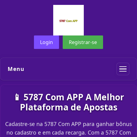
Login
Registrar-se
Menu
📱 5787 Com APP A Melhor
Plataforma de Apostas
Cadastre-se na 5787 Com APP para ganhar bônus
no cadastro e em cada recarga. Com a 5787 Com