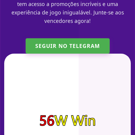
tem acesso a promoções incríveis e uma
experiência de jogo inigualável. Junte-se aos
vencedores agora!
SEGUIR NO TELEGRAM