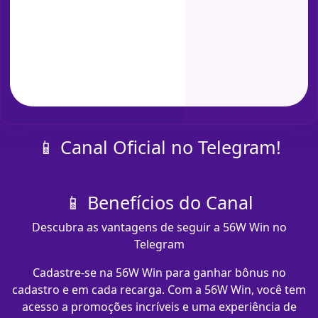
📱 Canal Oficial no Telegram!
📱 Benefícios do Canal
Descubra as vantagens de seguir a 56W Win no
Telegram
Cadastre-se na 56W Win para ganhar bônus no
cadastro e em cada recarga. Com a 56W Win, você tem
acesso a promoções incríveis e uma experiência de