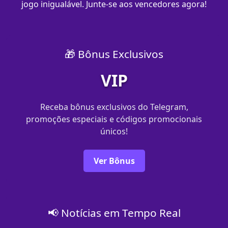
jogo inigualável. Junte-se aos vencedores agora!
🎁 Bônus Exclusivos
VIP
Receba bônus exclusivos do Telegram,
promoções especiais e códigos promocionais
únicos!
Ver Bônus
📢 Notícias em Tempo Real