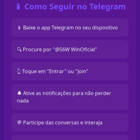
📱 Como Seguir no Telegram
📱 Baixe o app Telegram no seu dispositivo
🔍 Procure por "@56W WinOficial"
👆 Toque em "Entrar" ou "Join"
🔔 Ative as notificações para não perder
nada
💬 Participe das conversas e interaja