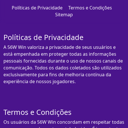
Políticas de Privacidade
Termos e Condições
Sitemap
Políticas de Privacidade
A 56W Win valoriza a privacidade de seus usuários e
está empenhada em proteger todas as informações
pessoais fornecidas durante o uso de nossos canais de
comunicação. Todos os dados coletados são utilizados
exclusivamente para fins de melhoria contínua da
experiência de nossos jogadores.
Termos e Condições
Os usuários da 56W Win concordam em respeitar todas